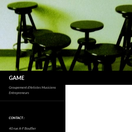
Recherche
GAME
Groupement d'Artistes Musiciens
Entrepreneurs
CONTACT :
40 rue A-F Bouffier