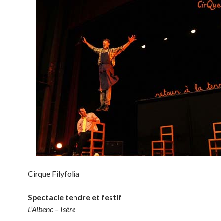
Cirque Filyfolia
Spectacle tendre et festif
L’Albenc – Isère