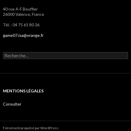
40 rue A-F Bouffier
26000 Valence, France
Tél. : 04 75 61 80 36
game07.isa@orange.fr
R
e
c
h
e
r
c
MENTIONS LÉGALES
h
e
r
Consulter
:
Fièrement propulsé par WordPress